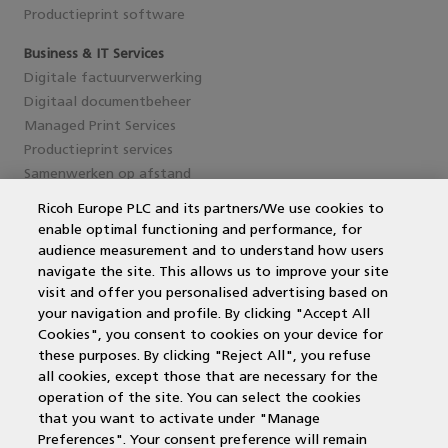
Productieprint software
Business & IT Services
Digitale factuurverwerking
Digitaal documentbeheer
Managed Print Services
Productieprint services
Samenwerken op afstand
Ricoh Europe PLC and its partners/We use cookies to
enable optimal functioning and performance, for
Service en support
audience measurement and to understand how users
navigate the site. This allows us to improve your site
MPS Printing
visit and offer you personalised advertising based on
Printer leasen
your navigation and profile. By clicking "Accept All
Kantoorprinter vergelijken
Cookies", you consent to cookies on your device for
Kopieermachines
these purposes. By clicking "Reject All", you refuse
MPS offerte aanvragen
all cookies, except those that are necessary for the
operation of the site. You can select the cookies
that you want to activate under "Manage
Contactgegevens
Preferences". Your consent preference will remain