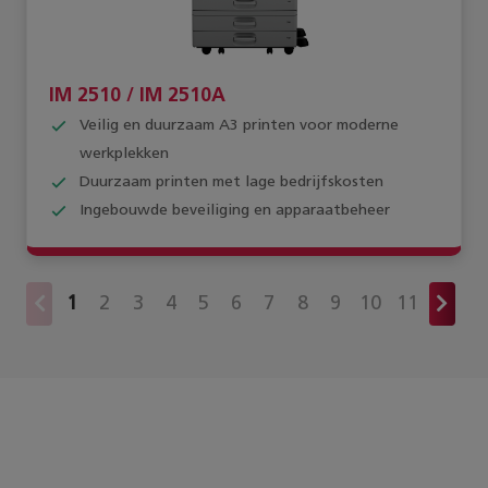
IM 2510 / IM 2510A
Veilig en duurzaam A3 printen voor moderne
werkplekken
Duurzaam printen met lage bedrijfskosten
Ingebouwde beveiliging en apparaatbeheer
1
2
3
4
5
6
7
8
9
10
11