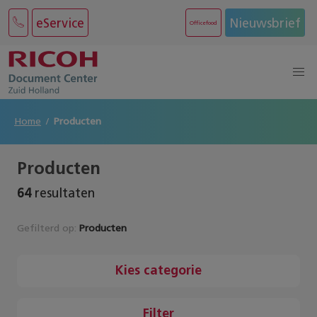
eService
Nieuwsbrief
Officefood
Home
Producten
Producten
64
resultaten
Gefilterd op:
Producten
Kies categorie
Filter