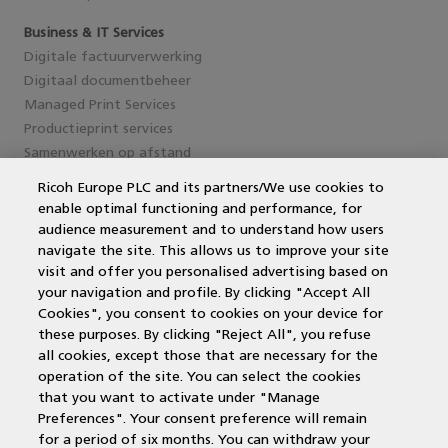
Business & IT Services
Digitale factuurverwerking
Digitaal documentbeheer
Managed Print Services
Productieprint services
Samenwerken op afstand
Ricoh Europe PLC and its partners/We use cookies to
enable optimal functioning and performance, for
Service en support
audience measurement and to understand how users
navigate the site. This allows us to improve your site
MPS Printing
visit and offer you personalised advertising based on
Printer leasen
your navigation and profile. By clicking "Accept All
Kantoorprinter vergelijken
Cookies", you consent to cookies on your device for
Kopieermachines
these purposes. By clicking "Reject All", you refuse
MPS offerte aanvragen
all cookies, except those that are necessary for the
operation of the site. You can select the cookies
that you want to activate under "Manage
Contactgegevens
Preferences". Your consent preference will remain
for a period of six months. You can withdraw your