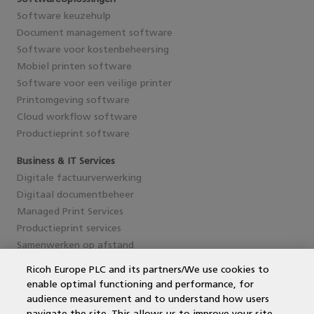
Software keuzehulp
Document management software
Software voor kostenbeheersing
Mobiel printen software
Software voor een veilige printer
Printomgeving software
Cloud workflow software
Productieprint software
Business & IT Services
Digitale factuurverwerking
Digitaal documentbeheer
Managed Print Services
Productieprint services
Samenwerken op afstand
Ricoh Europe PLC and its partners/We use cookies to
enable optimal functioning and performance, for
Service en support
audience measurement and to understand how users