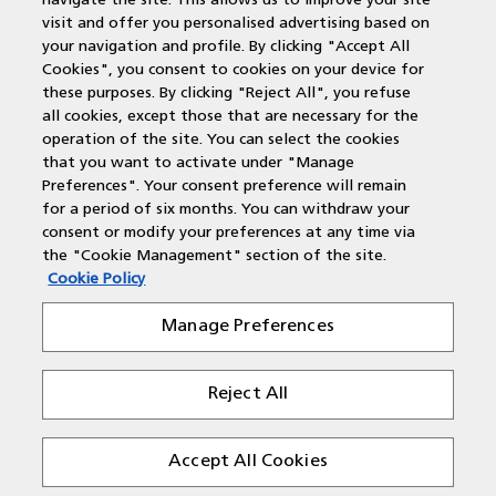
navigate the site. This allows us to improve your site
MPS Printing
visit and offer you personalised advertising based on
Printer leasen
your navigation and profile. By clicking "Accept All
Kantoorprinter vergelijken
Cookies", you consent to cookies on your device for
Kopieermachines
these purposes. By clicking "Reject All", you refuse
MPS offerte aanvragen
all cookies, except those that are necessary for the
operation of the site. You can select the cookies
that you want to activate under "Manage
Contactgegevens
Preferences". Your consent preference will remain
for a period of six months. You can withdraw your
New Yorkstraat 66
consent or modify your preferences at any time via
the "Cookie Management" section of the site.
1175 RD Lijnden
Cookie Policy
T: 088-543 0808
E: salessupport@document-center.nl
Manage Preferences
Reject All
Accept All Cookies