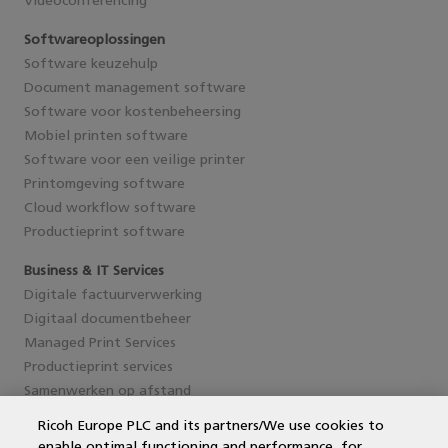
Videoconferencing
Softwareoplossingen
Software keuzehulp
Document management software
Software voor kostenbeheersing
Mobiel printen software
Software voor een veilige printer
Printomgeving software
Cloud workflow software
Productieprint software
Business & IT Services
Digitale factuurverwerking
Digitaal documentbeheer
Managed Print Services
Productieprint services
Samenwerken op afstand
Ricoh Europe PLC and its partners/We use cookies to
enable optimal functioning and performance, for