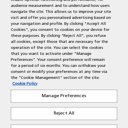
Service en support
audience measurement and to understand how users
navigate the site. This allows us to improve your site
MPS Printing
visit and offer you personalised advertising based on
Printer leasen
your navigation and profile. By clicking "Accept All
Kantoorprinter vergelijken
Cookies", you consent to cookies on your device for
Kopieermachines
these purposes. By clicking "Reject All", you refuse
MPS offerte aanvragen
all cookies, except those that are necessary for the
operation of the site. You can select the cookies
that you want to activate under "Manage
Contactgegevens
Preferences". Your consent preference will remain
for a period of six months. You can withdraw your
New Yorkstraat 66
consent or modify your preferences at any time via
the "Cookie Management" section of the site.
1175 RD Lijnden
Cookie Policy
T: 088-543 0808
E: salessupport@document-center.nl
Manage Preferences
Reject All