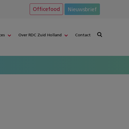
Officefood
Nieuwsbrief
ces
Over RDC Zuid Holland
Contact