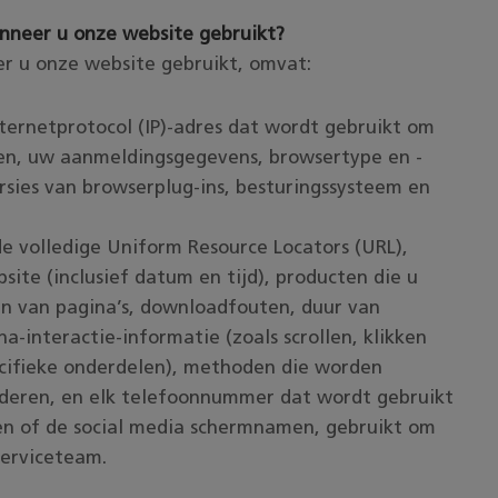
nneer u onze website gebruikt?
r u onze website gebruikt, omvat:
nternetprotocol (IP)-adres dat wordt gebruikt om
en, uw aanmeldingsgegevens, browsertype en -
versies van browserplug-ins, besturingssysteem en
de volledige Uniform Resource Locators (URL),
site (inclusief datum en tijd), producten die u
en van pagina’s, downloadfouten, duur van
-interactie-informatie (zoals scrollen, klikken
cifieke onderdelen), methoden die worden
aderen, en elk telefoonnummer dat wordt gebruikt
en of de social media schermnamen, gebruikt om
serviceteam.