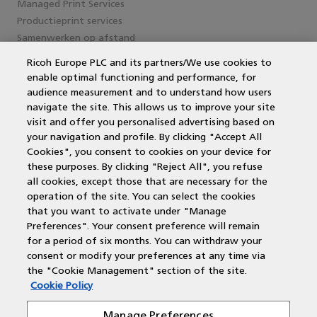
Managed Print Services
Productieprint services
Samenwerken op afstand
Ricoh Europe PLC and its partners/We use cookies to
enable optimal functioning and performance, for
Service en support
audience measurement and to understand how users
navigate the site. This allows us to improve your site
MPS Printing
visit and offer you personalised advertising based on
Printer leasen
your navigation and profile. By clicking "Accept All
Kantoorprinter vergelijken
Cookies", you consent to cookies on your device for
Kopieermachines
these purposes. By clicking "Reject All", you refuse
MPS offerte aanvragen
all cookies, except those that are necessary for the
operation of the site. You can select the cookies
that you want to activate under "Manage
Contactgegevens
Preferences". Your consent preference will remain
for a period of six months. You can withdraw your
New Yorkstraat 66
consent or modify your preferences at any time via
the "Cookie Management" section of the site.
1175 RD Lijnden
Cookie Policy
T: 088-543 0808
E: salessupport@document-center.nl
Manage Preferences