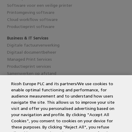
Software voor een veilige printer
Printomgeving software
Cloud workflow software
Productieprint software
Business & IT Services
Digitale factuurverwerking
Digitaal documentbeheer
Managed Print Services
Productieprint services
Samenwerken op afstand
Ricoh Europe PLC and its partners/We use cookies to
enable optimal functioning and performance, for
Service en support
audience measurement and to understand how users
navigate the site. This allows us to improve your site
MPS Printing
visit and offer you personalised advertising based on
Printer leasen
your navigation and profile. By clicking "Accept All
Kantoorprinter vergelijken
Cookies", you consent to cookies on your device for
Kopieermachines
these purposes. By clicking "Reject All", you refuse