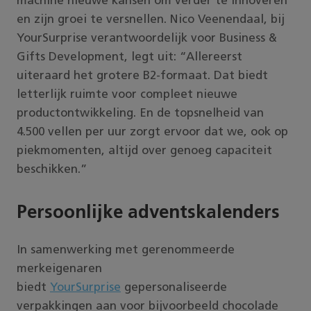
machine nieuwe kansen om verder te innoveren
en zijn groei te versnellen. Nico Veenendaal, bij
YourSurprise verantwoordelijk voor Business &
Gifts Development, legt uit: “Allereerst
uiteraard het grotere B2-formaat. Dat biedt
letterlijk ruimte voor compleet nieuwe
productontwikkeling. En de topsnelheid van
4.500 vellen per uur zorgt ervoor dat we, ook op
piekmomenten, altijd over genoeg capaciteit
beschikken.”
Persoonlijke adventskalenders
In samenwerking met gerenommeerde
merkeigenaren
biedt
YourSurprise
gepersonaliseerde
verpakkingen aan voor bijvoorbeeld chocolade