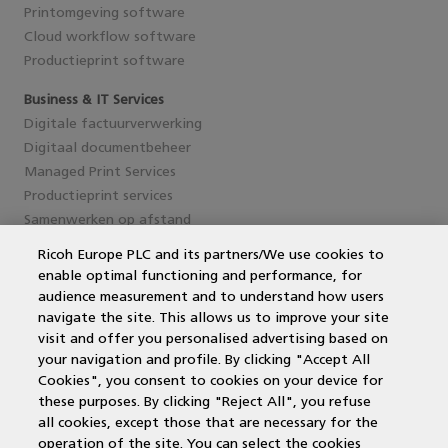
Printomgeving software
Cloud workflow software
Productieprint software
Business & IT Services
Digitale factuurverwerking
Digitaal documentbeheer
Managed Print Services
Productieprint services
Samenwerken op afstand
Ricoh Europe PLC and its partners/We use cookies to
enable optimal functioning and performance, for
Service en support
audience measurement and to understand how users
navigate the site. This allows us to improve your site
MPS Printing
visit and offer you personalised advertising based on
Printer leasen
your navigation and profile. By clicking "Accept All
Kantoorprinter vergelijken
Cookies", you consent to cookies on your device for
Kopieermachines
these purposes. By clicking "Reject All", you refuse
MPS offerte aanvragen
all cookies, except those that are necessary for the
operation of the site. You can select the cookies