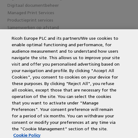
Digitaal documentbeheer
Managed Print Services
Productieprint services
Samenwerken op afstand
Ricoh Europe PLC and its partners/We use cookies to
enable optimal functioning and performance, for
Service en support
audience measurement and to understand how users
navigate the site. This allows us to improve your site
MPS Printing
visit and offer you personalised advertising based on
Printer leasen
your navigation and profile. By clicking "Accept All
Kantoorprinter vergelijken
Cookies", you consent to cookies on your device for
Kopieermachines
these purposes. By clicking "Reject All", you refuse
MPS offerte aanvragen
all cookies, except those that are necessary for the
operation of the site. You can select the cookies
that you want to activate under "Manage
Contactgegevens
Preferences". Your consent preference will remain
for a period of six months. You can withdraw your
New Yorkstraat 66
consent or modify your preferences at any time via
the "Cookie Management" section of the site.
1175 RD Lijnden
Cookie Policy
T: 088-543 0808