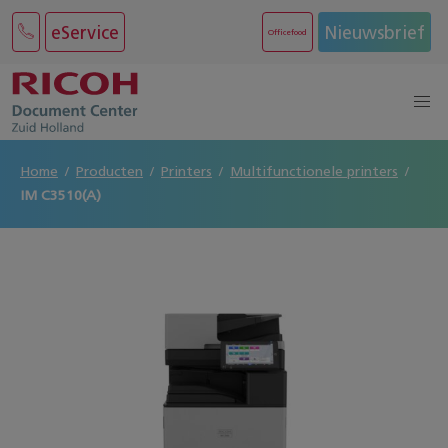
eService
Nieuwsbrief
Officefood
Home
Producten
Printers
Multifunctionele printers
IM C3510(A)